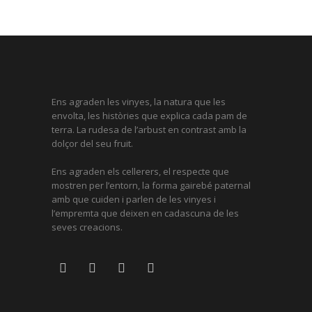
Ens agraden les vinyes, la natura que les
envolta, les històries que explica cada pam de
terra. La rudesa de l’arbust en contrast amb la
dolçor del seu fruit.
Ens agraden els cellerers, el respecte que
mostren per l’entorn, la forma gairebé paternal
amb que cuiden i parlen de les vinyes i
l’empremta que deixen en cadascuna de les
seves creacions.