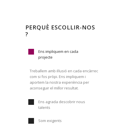
PERQUÈ ESCOLLIR-NOS
?
Ens impliquem en cada
projecte
Treballem amb il·lusió en cada encàrrec
com si fos pròpi. Ens impliquem i
aportem la nostra experiència per
aconseguir el millor resultat.
Ens agrada descobrir nous
talents
Som exigents
Coneixem el territori i l’ofici i descobrim
cada dia valors emergents del notre